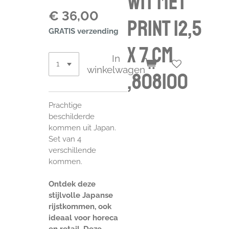
wit met
€ 36,00
print 12,5
GRATIS verzending
x 7 cm
In
winkelwagen
,808100
Prachtige
beschilderde
kommen uit Japan.
Set van 4
verschillende
kommen.
Ontdek deze
stijlvolle Japanse
rijstkommen, ook
ideaal voor horeca
en retail. Deze