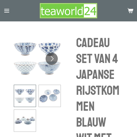
Ga
direct
naar
de
hoofdinhoud
Cadeau
set van 4
Japanse
rijstkom
men
blauw