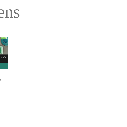
ens
.--