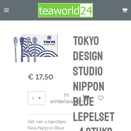
Ga
direct
naar
de
hoofdinhoud
Tokyo
Design
Studio
€ 17,50
Nippon
In
Blue
winkelwagen
Lepelset
Set van 4 lepeltjes.
New Nippon Blue