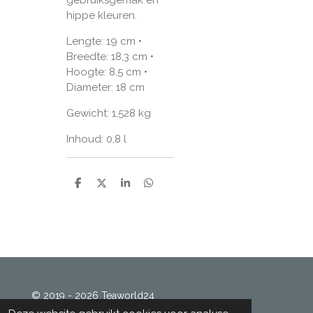
hippe kleuren.
Lengte: 19 cm •
Breedte: 18,3 cm •
Hoogte: 8,5 cm •
Diameter: 18 cm
Gewicht: 1,528 kg
Inhoud: 0,8 l
D
D
S
D
e
e
h
e
l
e
a
l
e
l
r
e
n
e
n
© 2019 - 2026 Teaworld24
Powered by
JouwWeb