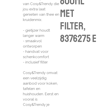
800ML
van Cosy&Trendy die
jou extra laat
MET
genieten van thee en
kruidenmix.
FILTER,
- gietijzer houdt
8376275 E
langer warm
- smaakvol
ontworpen
- handvat voor
schenkcomfort
- inclusief filter
Cosy&Trendy omvat
een veelzijdig
aanbod voor koken,
tafelen en
huishouden. Eerst en
vooral is
Cosy&Trendy je