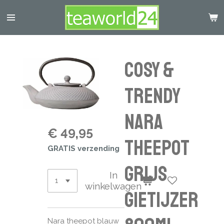
Ga
direct
naar
de
hoofdinhoud
Cosy &
Trendy
NARA
€ 49,95
THEEPOT
GRATIS verzending
GRIJS
In
winkelwagen
GIETIJZER
Nara theepot blauw