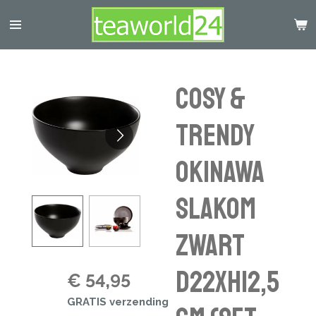
Ga
direct
naar
de
hoofdinhoud
Cosy &
Trendy
OKINAWA
SLAKOM
ZWART
D22XH12,5
€ 54,95
GRATIS verzending