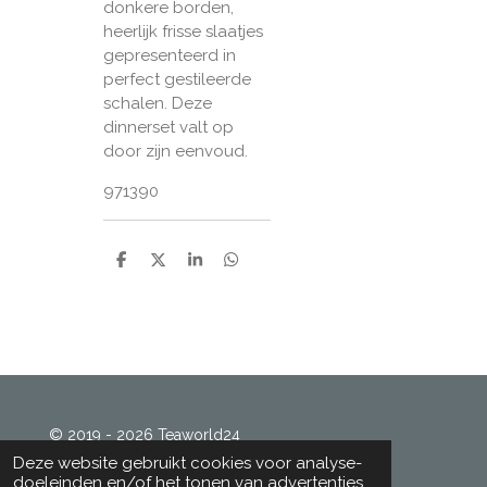
donkere borden,
heerlijk frisse slaatjes
gepresenteerd in
perfect gestileerde
schalen. Deze
dinnerset valt op
door zijn eenvoud.
971390
D
D
S
D
e
e
h
e
l
e
a
l
e
l
r
e
n
e
n
© 2019 - 2026 Teaworld24
Powered by
JouwWeb
Deze website gebruikt cookies voor analyse-
doeleinden en/of het tonen van advertenties.