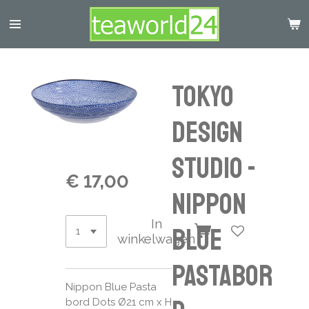
Ga
direct
naar
de
hoofdinhoud
Tokyo
Design
Studio -
€ 17,00
Nippon
In
Blue
winkelwagen
Pastabor
Nippon Blue Pasta
bord Dots Ø21 cm x H