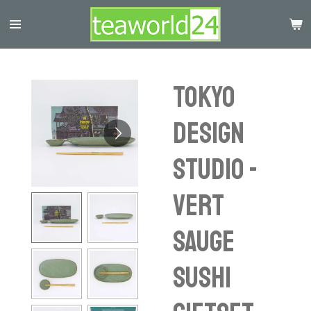
Ga
direct
naar
de
hoofdinhoud
Tokyo
Design
Studio -
Vert
Sauge
Sushi