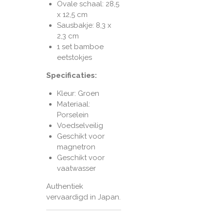
Ovale schaal: 28,5
x 12,5 cm
Sausbakje: 8,3 x
2,3 cm
1 set bamboe
eetstokjes
Specificaties:
Kleur: Groen
Materiaal:
Porselein
Voedselveilig
Geschikt voor
magnetron
Geschikt voor
vaatwasser
Authentiek
vervaardigd in
Japan
.