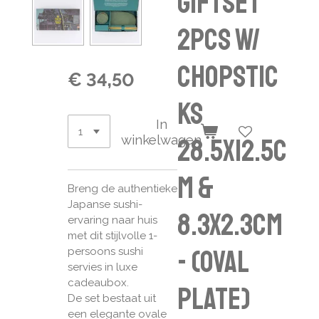
Giftset
2pcs w/
chopstic
€ 34,50
ks
In
winkelwagen
28.5x12.5c
m &
Breng de authentieke
Japanse sushi-
8.3x2.3cm
ervaring naar huis
met dit stijlvolle 1-
- (Oval
persoons sushi
servies in luxe
cadeaubox.
Plate)
De set bestaat uit
een elegante ovale