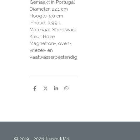
Gemaakt in Portugal
Diameter: 22,1 cm
Hoogte: 5,0 cm
Inhoud: 0,99 L
Materiaal: Stoneware
Kleur: Roze
Magnetron-, oven-,
vriezer- en
vaatwasserbestendig
D
D
S
D
e
e
h
e
l
e
a
l
e
l
r
e
n
e
n
© 2019 - 2026 Teaworld24