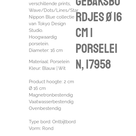
gebaksbo
verschillende prints,
Wave/Dots/Lines/Star
rdjes Ø 16
Nippon Blue collectie
van Tokyo Design
cm |
Studio.
Hoogwaardig
Porselei
porselein.
Diameter: 16 cm
n, 17958
Materiaal: Porselein
Kleur: Blauw | Wit
Product hoogte: 2 cm
Ø 16 cm
Magnetronbestendig
Vaatwasserbestendig
Ovenbestendig
Type bord: Ontbijtbord
Vorm: Rond