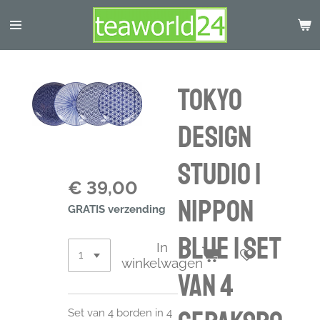
Ga
direct
naar
de
hoofdinhoud
Tokyo
Design
Studio |
€ 39,00
Nippon
GRATIS verzending
Blue | Set
In
winkelwagen
van 4
Set van 4 borden in 4