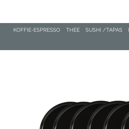
Ga
direct
naar
de
KOFFIE-ESPRESSO
THEE
SUSHI /TAPAS
hoofdinhoud