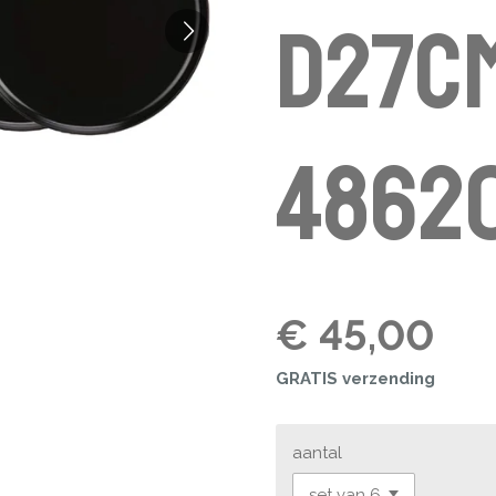
D27C
4862
€ 45,00
GRATIS verzending
aantal