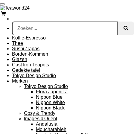
Ga
direct
naar
de
hoofdinhoud
Koffie-Espresso
Thee
Sushi /Tapas
Borden-Kommen
Glazen
Cast Iron Teapots
Gedekte tafel
Tokyo Design Studio
Merken
Tokyo Design Studio
Flora Japonica
Nippon Blue
Nippon White
Nippon Black
Cosy & Trendy
Images d'Orient
Andalusia
Moucharabieh