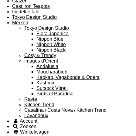
Glazen
Cast Iron Teapots
Gedekte tafel
Tokyo Design Studio
Merken
Tokyo Design Studio
Flora Japonica
Nippon Blue
Nippon White
Nippon Black
Cosy & Trendy
Images d'Orient
Andalusia
Moucharabieh
Kaokab, Vagabonde & Opera
Kashmir
Sursock Vitrail
Birds of Paradise
Ravie
Kitchen Trend
Casafina / Costa Nova / Kitchen Trend
Lavandoux
Account
Zoeken
Winkelwagen