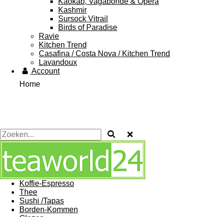
Kaokab, Vagabonde & Opera
Kashmir
Sursock Vitrail
Birds of Paradise
Ravie
Kitchen Trend
Casafina / Costa Nova / Kitchen Trend
Lavandoux
Account
Home
Koffie-Espresso
Thee
Sushi /Tapas
Borden-Kommen