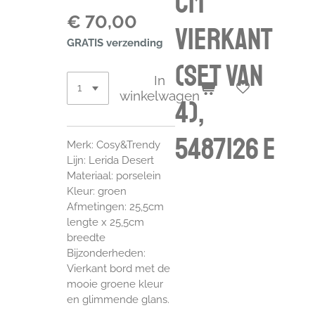
CM
€ 70,00
VIERKANT
GRATIS verzending
(SET VAN
In
winkelwagen
4),
5487126 E
Merk: Cosy&Trendy
Lijn: Lerida Desert
Materiaal: porselein
Kleur: groen
Afmetingen: 25,5cm
lengte x 25,5cm
breedte
Bijzonderheden:
Vierkant bord met de
mooie groene kleur
en glimmende glans.