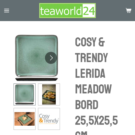
Ga
direct
naar
de
hoofdinhoud
COSY &
TRENDY
LERIDA
MEADOW
BORD
25,5X25,5