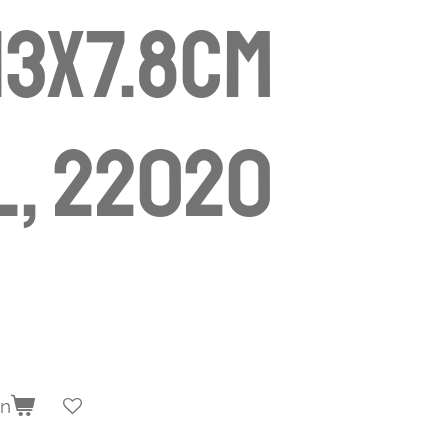
13x7.8cm
, 22020
en