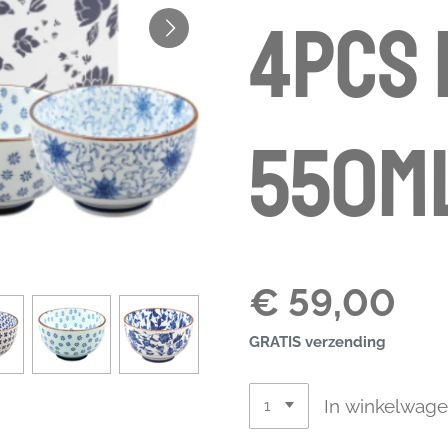
4pcs 
550ml
€ 59,00
GRATIS verzending
In winkelwag