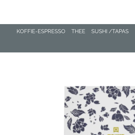
Ga
direct
naar
de
KOFFIE-ESPRESSO
THEE
SUSHI /TAPAS
hoofdinhoud